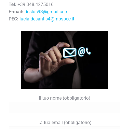
Tel:
+39 348.4275016
E-mail:
desluc93@gmail.com
PEC:
lucia.desantis4@mpspec.it
Il tuo nome (obbligatorio)
La tua email (obbligatorio)